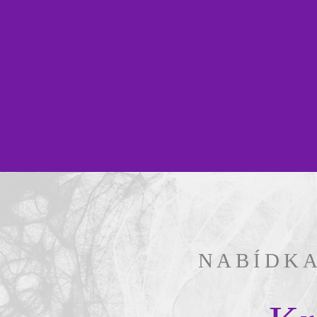
NABÍDK
Seznámíte se s ovládáním vol