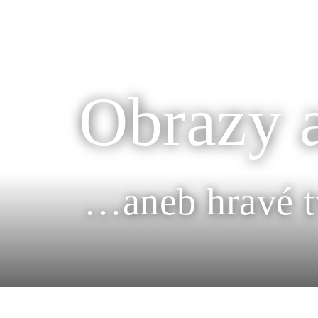
Obrazy a
…aneb hravé t