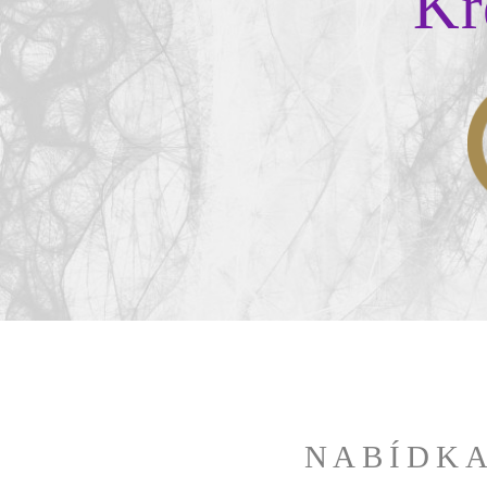
Kr
vám umožní proniknout do r
tvorby. Workshop j
interaktivních nástro
ma
NABÍDK