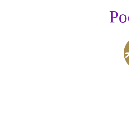
Po
Dozvíte se, jak tvořit ob
s možnostmi vykreslování f
při tom na hledání šťastné n
Workshop vám představí krásu
ma